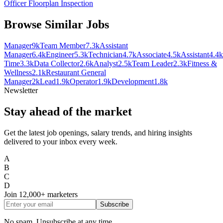
Officer Floorplan Inspection
Browse Similar Jobs
Manager
9k
Team Member
7.3k
Assistant
Manager
6.4k
Engineer
5.3k
Technician
4.7k
Associate
4.5k
Assistant
4.4k
Time
3.3k
Data Collector
2.6k
Analyst
2.5k
Team Leader
2.3k
Fitness &
Wellness
2.1k
Restaurant General
Manager
2k
Lead
1.9k
Operator
1.9k
Development
1.8k
Newsletter
Stay ahead of the market
Get the latest job openings, salary trends, and hiring insights
delivered to your inbox every week.
A
B
C
D
Join
12,000+
marketers
Subscribe
No spam. Unsubscribe at any time.