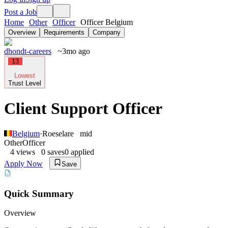
Post a Job
Home
Other
Officer
Officer Belgium
Overview
Requirements
Company
dhondt-careers
~3mo ago
13
Lowest
Trust Level
Client Support Officer
Belgium
·
Roeselare
mid
Other
Officer
4
views
0
saves
0
applied
Apply Now
Save
Quick Summary
Overview