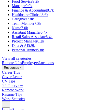
Food Service
9.2k
Manager
9.0k
Finance & Accounting
8.7k
Healthcare Clinical
8.6k
Caregiver
7.8k
Team Member
7.3k
Nurse
7.0k
Assistant Manager
6.4k
Retail Sales Associate
6.4k
Project Manager
6.2k
Data & AI
5.9k
Personal Trainer
5.8k
View all categories →
Remote Jobs
Employers
Locations
Resources
Career Tips
Cover Letter
CV Tips
Job Interview
Remote Work
Resume Tips
Work Statistics
Log in
Sign up