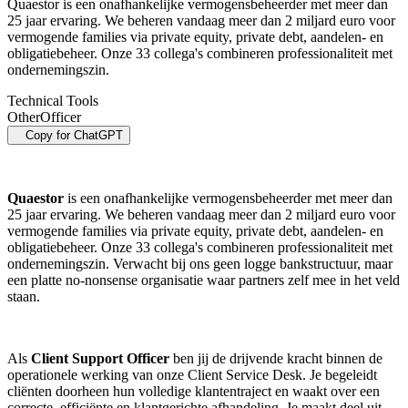
Quaestor is een onafhankelijke vermogensbeheerder met meer dan
25 jaar ervaring. We beheren vandaag meer dan 2 miljard euro voor
vermogende families via private equity, private debt, aandelen- en
obligatiebeheer. Onze 33 collega's combineren professionaliteit met
ondernemingszin.
Technical Tools
Other
Officer
Copy for ChatGPT
Quaestor
is een onafhankelijke vermogensbeheerder met meer dan
25 jaar ervaring. We beheren vandaag meer dan 2 miljard euro voor
vermogende families via private equity, private debt, aandelen- en
obligatiebeheer. Onze 33 collega's combineren professionaliteit met
ondernemingszin. Verwacht bij ons geen logge bankstructuur, maar
een platte no-nonsense organisatie waar partners zelf mee in het veld
staan.
Als
Client Support Officer
ben jij de drijvende kracht binnen de
operationele werking van onze Client Service Desk. Je begeleidt
cliënten doorheen hun volledige klantentraject en waakt over een
correcte, efficiënte en klantgerichte afhandeling. Je maakt deel uit