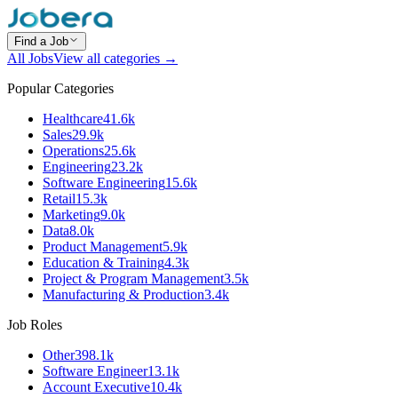
Find a Job
All Jobs
View all categories →
Popular Categories
Healthcare
41.6k
Sales
29.9k
Operations
25.6k
Engineering
23.2k
Software Engineering
15.6k
Retail
15.3k
Marketing
9.0k
Data
8.0k
Product Management
5.9k
Education & Training
4.3k
Project & Program Management
3.5k
Manufacturing & Production
3.4k
Job Roles
Other
398.1k
Software Engineer
13.1k
Account Executive
10.4k