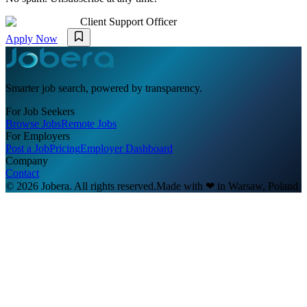
Client Support Officer
Apply Now
Smarter job search, powered by transparency.
For Job Seekers
Browse Jobs
Remote Jobs
For Employers
Post a Job
Pricing
Employer Dashboard
Company
Contact
© 2026 Jobera. All rights reserved.
Made with
❤
in Warsaw, Poland