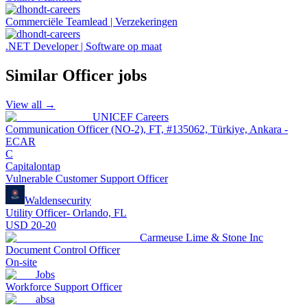
Commerciële Teamlead | Verzekeringen
.NET Developer | Software op maat
Similar
Officer
jobs
View all →
UNICEF Careers
Communication Officer (NO-2), FT, #135062, Türkiye, Ankara -
ECAR
C
Capitalontap
Vulnerable Customer Support Officer
Waldensecurity
Utility Officer- Orlando, FL
USD 20-20
Carmeuse Lime & Stone Inc
Document Control Officer
On-site
Jobs
Workforce Support Officer
absa