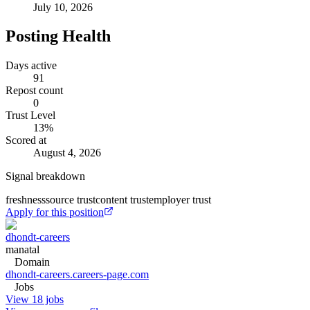
July 10, 2026
Posting Health
Days active
91
Repost count
0
Trust Level
13
%
Scored at
August 4, 2026
Signal breakdown
freshness
source trust
content trust
employer trust
Apply for this position
dhondt-careers
manatal
Domain
dhondt-careers.careers-page.com
Jobs
View 18 jobs