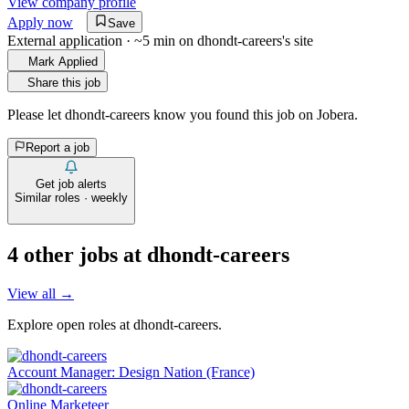
View company profile
Apply now
Save
External application · ~5 min on
dhondt-careers
's site
Mark Applied
Share this job
Please let
dhondt-careers
know you found this job on Jobera.
Report a job
Get job alerts
Similar roles · weekly
4
other job
s
at
dhondt-careers
View all →
Explore open roles at
dhondt-careers
.
Account Manager: Design Nation (France)
Online Marketeer