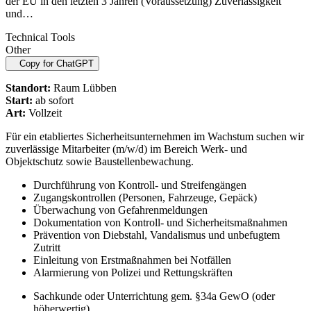
der EU in den letzten 3 Jahren (Voraussetzung) Zuverlässigkeit
und…
Technical Tools
Other
Copy for ChatGPT
Standort:
Raum Lübben
Start:
ab sofort
Art:
Vollzeit
Für ein etabliertes Sicherheitsunternehmen im Wachstum suchen wir
zuverlässige Mitarbeiter (m/w/d) im Bereich Werk- und
Objektschutz sowie Baustellenbewachung.
Durchführung von Kontroll- und Streifengängen
Zugangskontrollen (Personen, Fahrzeuge, Gepäck)
Überwachung von Gefahrenmeldungen
Dokumentation von Kontroll- und Sicherheitsmaßnahmen
Prävention von Diebstahl, Vandalismus und unbefugtem
Zutritt
Einleitung von Erstmaßnahmen bei Notfällen
Alarmierung von Polizei und Rettungskräften
Sachkunde oder Unterrichtung gem. §34a GewO (oder
höherwertig)