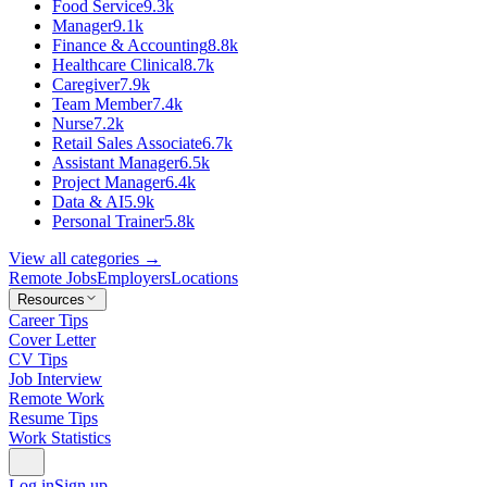
Food Service
9.3k
Manager
9.1k
Finance & Accounting
8.8k
Healthcare Clinical
8.7k
Caregiver
7.9k
Team Member
7.4k
Nurse
7.2k
Retail Sales Associate
6.7k
Assistant Manager
6.5k
Project Manager
6.4k
Data & AI
5.9k
Personal Trainer
5.8k
View all categories →
Remote Jobs
Employers
Locations
Resources
Career Tips
Cover Letter
CV Tips
Job Interview
Remote Work
Resume Tips
Work Statistics
Log in
Sign up