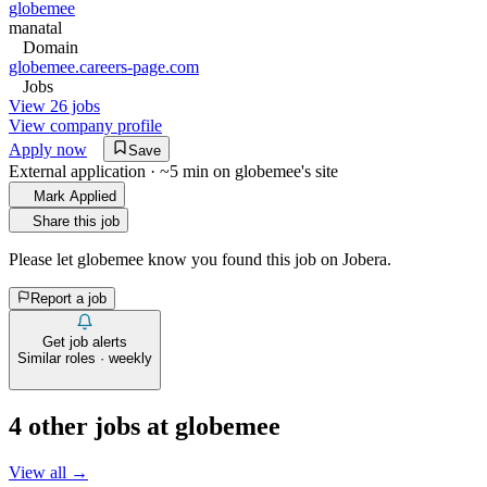
globemee
manatal
Domain
globemee.careers-page.com
Jobs
View 26 jobs
View company profile
Apply now
Save
External application · ~5 min on
globemee
's site
Mark Applied
Share this job
Please let
globemee
know you found this job on Jobera.
Report a job
Get job alerts
Similar roles · weekly
4
other job
s
at
globemee
View all →