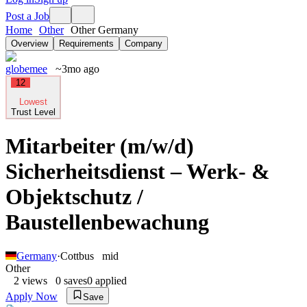
Post a Job
Home
Other
Other Germany
Overview
Requirements
Company
globemee
~3mo ago
12
Lowest
Trust Level
Mitarbeiter (m/w/d)
Sicherheitsdienst – Werk- &
Objektschutz /
Baustellenbewachung
Germany
·
Cottbus
mid
Other
2
views
0
saves
0
applied
Apply Now
Save