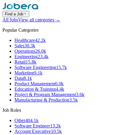
Find a Job
All Jobs
View all categories →
Popular Categories
Healthcare
42.2k
Sales
30.3k
Operations
26.0k
Engineering
23.4k
Retail
15.8k
Software Engineering
15.7k
Marketing
9.1k
Data
8.1k
Product Management
6.0k
Education & Training
4.4k
Project & Program Management
3.6k
Manufacturing & Production
3.5k
Job Roles
Other
404.1k
Software Engineer
13.2k
Account Executive
10.5k