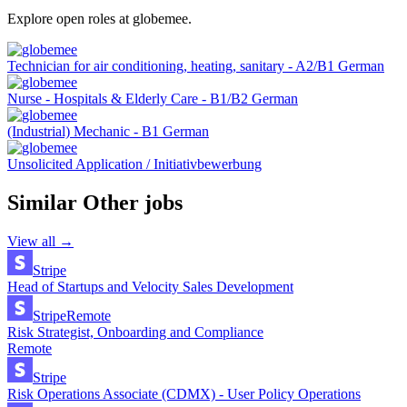
Explore open roles at
globemee
.
Technician for air conditioning, heating, sanitary - A2/B1 German
Nurse - Hospitals & Elderly Care - B1/B2 German
(Industrial) Mechanic - B1 German
Unsolicited Application / Initiativbewerbung
Similar
Other
jobs
View all →
Stripe
Head of Startups and Velocity Sales Development
Stripe
Remote
Risk Strategist, Onboarding and Compliance
Remote
Stripe
Risk Operations Associate (CDMX) - User Policy Operations